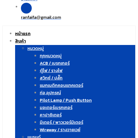
ranfaifa
gmail.com
@
หน้าแรก
สินค้า
หมวดหมู่
ทุกหมวดหมู่
ACB / เบรกเกอร์
ตู้ไฟ / รางไฟ
สวิทซ์ / ปลั๊ก
แมกเนติกคอนแทคเตอร์
ท่อ,อุปกรณ์
Pilot Lamp / Push Button
มอเตอร์เบรกเกอร์
คาปาซิเตอร์
มิเตอร์ / พาวเวอร์มิเตอร์
Wireway / รางวายเวย์
แบรนด์