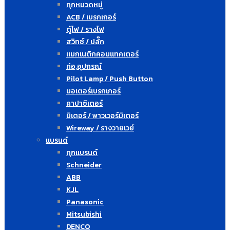
ทุกหมวดหมู่
ACB / เบรกเกอร์
ตู้ไฟ / รางไฟ
สวิทซ์ / ปลั๊ก
แมกเนติกคอนแทคเตอร์
ท่อ,อุปกรณ์
Pilot Lamp / Push Button
มอเตอร์เบรกเกอร์
คาปาซิเตอร์
มิเตอร์ / พาวเวอร์มิเตอร์
Wireway / รางวายเวย์
แบรนด์
ทุกแบรนด์
Schneider
ABB
KJL
Panasonic
Mitsubishi
DENCO