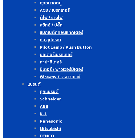
ทุกหมวดหมู่
ACB / เบรกเกอร์
ตู้ไฟ / รางไฟ
สวิทซ์ / ปลั๊ก
แมกเนติกคอนแทคเตอร์
ท่อ,อุปกรณ์
Pilot Lamp / Push Button
มอเตอร์เบรกเกอร์
คาปาซิเตอร์
มิเตอร์ / พาวเวอร์มิเตอร์
Wireway / รางวายเวย์
แบรนด์
ทุกแบรนด์
Schneider
ABB
KJL
Panasonic
Mitsubishi
DENCO