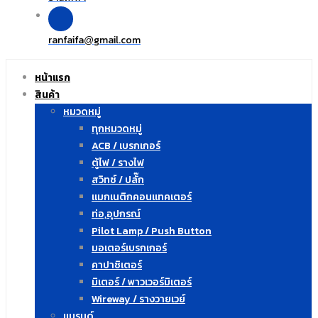
ranfaifa
gmail.com
@
หน้าแรก
สินค้า
หมวดหมู่
ทุกหมวดหมู่
ACB / เบรกเกอร์
ตู้ไฟ / รางไฟ
สวิทซ์ / ปลั๊ก
แมกเนติกคอนแทคเตอร์
ท่อ,อุปกรณ์
Pilot Lamp / Push Button
มอเตอร์เบรกเกอร์
คาปาซิเตอร์
มิเตอร์ / พาวเวอร์มิเตอร์
Wireway / รางวายเวย์
แบรนด์