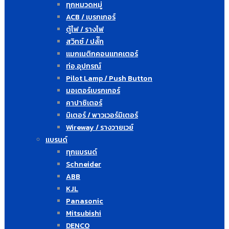
ทุกหมวดหมู่
ACB / เบรกเกอร์
ตู้ไฟ / รางไฟ
สวิทซ์ / ปลั๊ก
แมกเนติกคอนแทคเตอร์
ท่อ,อุปกรณ์
Pilot Lamp / Push Button
มอเตอร์เบรกเกอร์
คาปาซิเตอร์
มิเตอร์ / พาวเวอร์มิเตอร์
Wireway / รางวายเวย์
แบรนด์
ทุกแบรนด์
Schneider
ABB
KJL
Panasonic
Mitsubishi
DENCO