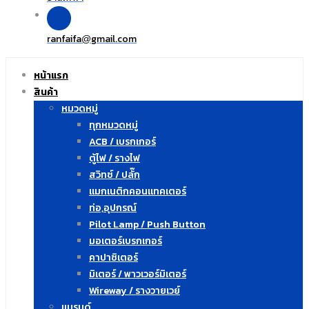
ranfaifa
gmail.com
@
หน้าแรก
สินค้า
หมวดหมู่
ทุกหมวดหมู่
ACB / เบรกเกอร์
ตู้ไฟ / รางไฟ
สวิทซ์ / ปลั๊ก
แมกเนติกคอนแทคเตอร์
ท่อ,อุปกรณ์
Pilot Lamp / Push Button
มอเตอร์เบรกเกอร์
คาปาซิเตอร์
มิเตอร์ / พาวเวอร์มิเตอร์
Wireway / รางวายเวย์
แบรนด์