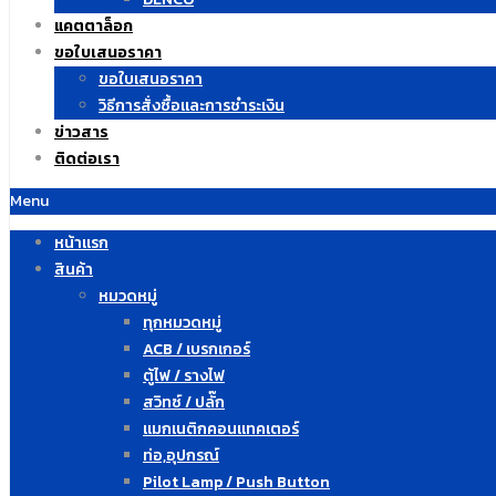
แคตตาล็อก
ขอใบเสนอราคา
ขอใบเสนอราคา
วิธีการสั่งซื้อและการชำระเงิน
ข่าวสาร
ติดต่อเรา
Menu
หน้าแรก
สินค้า
หมวดหมู่
ทุกหมวดหมู่
ACB / เบรกเกอร์
ตู้ไฟ / รางไฟ
สวิทซ์ / ปลั๊ก
แมกเนติกคอนแทคเตอร์
ท่อ,อุปกรณ์
Pilot Lamp / Push Button