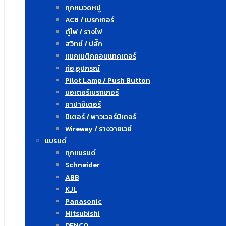
ทุกหมวดหมู่
ACB / เบรกเกอร์
ตู้ไฟ / รางไฟ
สวิทซ์ / ปลั๊ก
แมกเนติกคอนแทคเตอร์
ท่อ,อุปกรณ์
Pilot Lamp / Push Button
มอเตอร์เบรกเกอร์
คาปาซิเตอร์
มิเตอร์ / พาวเวอร์มิเตอร์
Wireway / รางวายเวย์
แบรนด์
ทุกแบรนด์
Schneider
ABB
KJL
Panasonic
Mitsubishi
DENCO