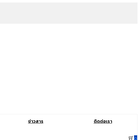
ข่าวสาร
ติดต่อเรา
0