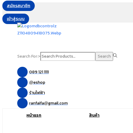
สมัครสมาชิก
เข้าสู่ระบบ
Search For:>
Search
089 121 1111
eshop
@
ร้านไฟฟ้า
ranfaifa
gmail.com
@
หน้าแรก
สินค้า