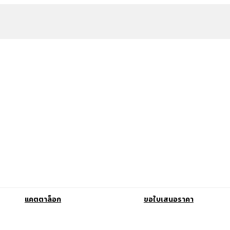
แคตตาล็อก
ขอใบเสนอราคา