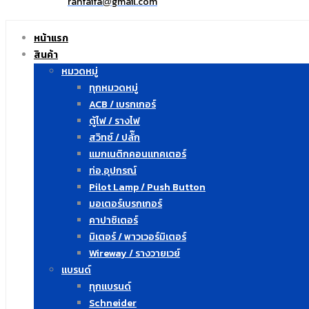
ranfaifa
gmail.com
@
หน้าแรก
สินค้า
หมวดหมู่
ทุกหมวดหมู่
ACB / เบรกเกอร์
ตู้ไฟ / รางไฟ
สวิทซ์ / ปลั๊ก
แมกเนติกคอนแทคเตอร์
ท่อ,อุปกรณ์
Pilot Lamp / Push Button
มอเตอร์เบรกเกอร์
คาปาซิเตอร์
มิเตอร์ / พาวเวอร์มิเตอร์
Wireway / รางวายเวย์
แบรนด์
ทุกแบรนด์
Schneider