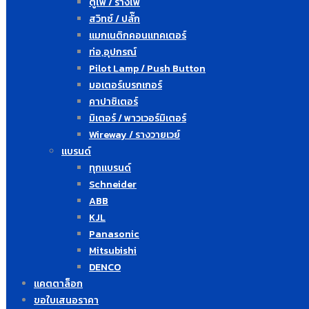
ตู้ไฟ / รางไฟ
สวิทซ์ / ปลั๊ก
แมกเนติกคอนแทคเตอร์
ท่อ,อุปกรณ์
Pilot Lamp / Push Button
มอเตอร์เบรกเกอร์
คาปาซิเตอร์
มิเตอร์ / พาวเวอร์มิเตอร์
Wireway / รางวายเวย์
แบรนด์
ทุกแบรนด์
Schneider
ABB
KJL
Panasonic
Mitsubishi
DENCO
แคตตาล็อก
ขอใบเสนอราคา