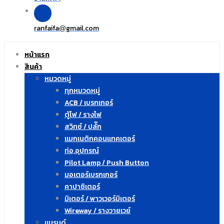
ranfaifa
gmail.com
@
หน้าแรก
สินค้า
หมวดหมู่
ทุกหมวดหมู่
ACB / เบรกเกอร์
ตู้ไฟ / รางไฟ
สวิทซ์ / ปลั๊ก
แมกเนติกคอนแทคเตอร์
ท่อ,อุปกรณ์
Pilot Lamp / Push Button
มอเตอร์เบรกเกอร์
คาปาซิเตอร์
มิเตอร์ / พาวเวอร์มิเตอร์
Wireway / รางวายเวย์
แบรนด์