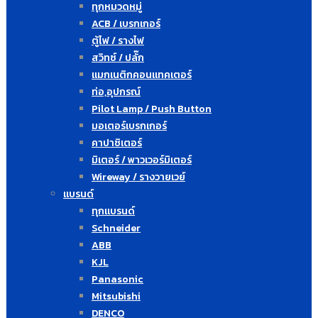
ทุกหมวดหมู่
ACB / เบรกเกอร์
ตู้ไฟ / รางไฟ
สวิทซ์ / ปลั๊ก
แมกเนติกคอนแทคเตอร์
ท่อ,อุปกรณ์
Pilot Lamp / Push Button
มอเตอร์เบรกเกอร์
คาปาซิเตอร์
มิเตอร์ / พาวเวอร์มิเตอร์
Wireway / รางวายเวย์
แบรนด์
ทุกแบรนด์
Schneider
ABB
KJL
Panasonic
Mitsubishi
DENCO