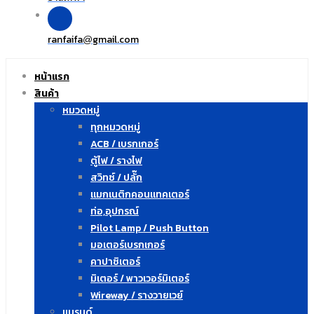
ranfaifa
gmail.com
@
หน้าแรก
สินค้า
หมวดหมู่
ทุกหมวดหมู่
ACB / เบรกเกอร์
ตู้ไฟ / รางไฟ
สวิทซ์ / ปลั๊ก
แมกเนติกคอนแทคเตอร์
ท่อ,อุปกรณ์
Pilot Lamp / Push Button
มอเตอร์เบรกเกอร์
คาปาซิเตอร์
มิเตอร์ / พาวเวอร์มิเตอร์
Wireway / รางวายเวย์
แบรนด์