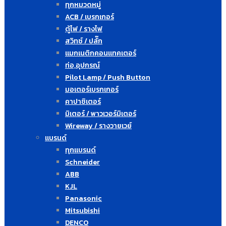
ทุกหมวดหมู่
ACB / เบรกเกอร์
ตู้ไฟ / รางไฟ
สวิทซ์ / ปลั๊ก
แมกเนติกคอนแทคเตอร์
ท่อ,อุปกรณ์
Pilot Lamp / Push Button
มอเตอร์เบรกเกอร์
คาปาซิเตอร์
มิเตอร์ / พาวเวอร์มิเตอร์
Wireway / รางวายเวย์
แบรนด์
ทุกแบรนด์
Schneider
ABB
KJL
Panasonic
Mitsubishi
DENCO