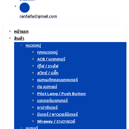
ranfaifa
gmail.com
@
หน้าแรก
สินค้า
หมวดหมู่
ทุกหมวดหมู่
ACB / เบรกเกอร์
ตู้ไฟ / รางไฟ
สวิทซ์ / ปลั๊ก
แมกเนติกคอนแทคเตอร์
ท่อ,อุปกรณ์
Pilot Lamp / Push Button
มอเตอร์เบรกเกอร์
คาปาซิเตอร์
มิเตอร์ / พาวเวอร์มิเตอร์
Wireway / รางวายเวย์
แบรนด์