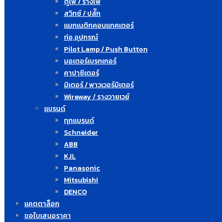
ตู้ไฟ / รางไฟ
สวิทซ์ / ปลั๊ก
แมกเนติกคอนแทคเตอร์
ท่อ,อุปกรณ์
Pilot Lamp / Push Button
มอเตอร์เบรกเกอร์
คาปาซิเตอร์
มิเตอร์ / พาวเวอร์มิเตอร์
Wireway / รางวายเวย์
แบรนด์
ทุกแบรนด์
Schneider
ABB
KJL
Panasonic
Mitsubishi
DENCO
แคตตาล็อก
ขอใบเสนอราคา