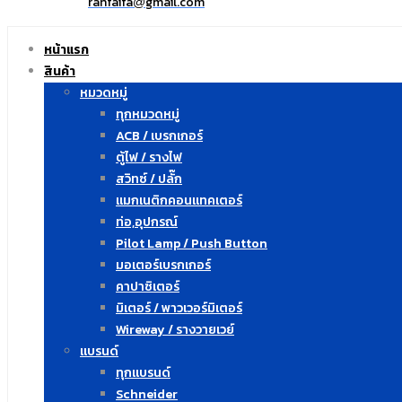
ranfaifa
gmail.com
@
หน้าแรก
สินค้า
หมวดหมู่
ทุกหมวดหมู่
ACB / เบรกเกอร์
ตู้ไฟ / รางไฟ
สวิทซ์ / ปลั๊ก
แมกเนติกคอนแทคเตอร์
ท่อ,อุปกรณ์
Pilot Lamp / Push Button
มอเตอร์เบรกเกอร์
คาปาซิเตอร์
มิเตอร์ / พาวเวอร์มิเตอร์
Wireway / รางวายเวย์
แบรนด์
ทุกแบรนด์
Schneider