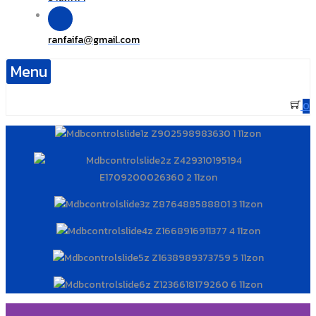
ranfaifa
gmail.com
@
Menu
0