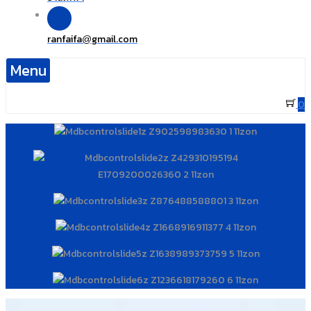
ranfaifa
gmail.com
@
Menu
0