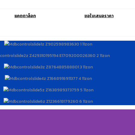
แคตตาล็อก
ขอใบเสนอราคา