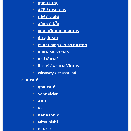
ทุกหมวดหมู่
ACB / เบรกเกอร์
ตู้ไฟ / รางไฟ
สวิทซ์ / ปลั๊ก
แมกเนติกคอนแทคเตอร์
ท่อ,อุปกรณ์
Pilot Lamp / Push Button
มอเตอร์เบรกเกอร์
คาปาซิเตอร์
มิเตอร์ / พาวเวอร์มิเตอร์
Wireway / รางวายเวย์
แบรนด์
ทุกแบรนด์
Schneider
ABB
KJL
Panasonic
Mitsubishi
DENCO