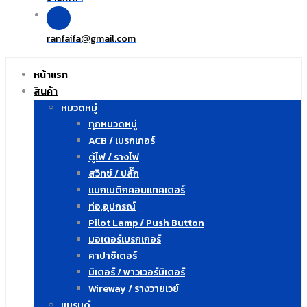
ranfaifa
gmail.com
@
หน้าแรก
สินค้า
หมวดหมู่
ทุกหมวดหมู่
ACB / เบรกเกอร์
ตู้ไฟ / รางไฟ
สวิทซ์ / ปลั๊ก
แมกเนติกคอนแทคเตอร์
ท่อ,อุปกรณ์
Pilot Lamp / Push Button
มอเตอร์เบรกเกอร์
คาปาซิเตอร์
มิเตอร์ / พาวเวอร์มิเตอร์
Wireway / รางวายเวย์
แบรนด์