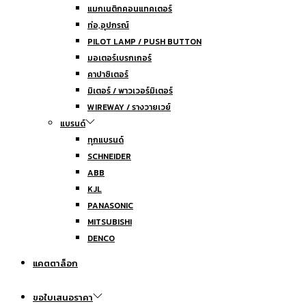
แมกเนติกคอนแทคเตอร์
ท่อ,อุปกรณ์
PILOT LAMP / PUSH BUTTON
มอเตอร์เบรกเกอร์
คาปาซิเตอร์
มิเตอร์ / พาวเวอร์มิเตอร์
WIREWAY / รางวายเวย์
แบรนด์
ทุกแบรนด์
SCHNEIDER
ABB
KJL
PANASONIC
MITSUBISHI
DENCO
แคตตาล็อก
ขอใบเสนอราคา