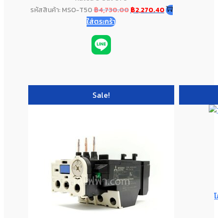
รหัสสินค้า: MSO-T50
฿
4,730.00
฿
2,270.40
ใส่ตระกร้า
Sale!
โ