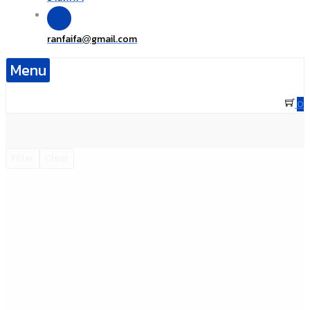
ranfaifa
gmail.com
@
Menu
0
Filter
Clear