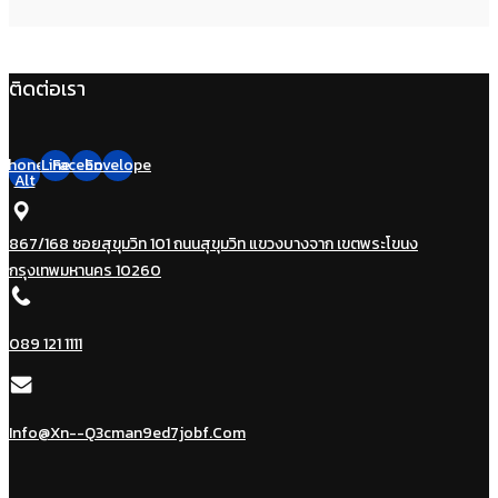
ติดต่อเรา
Phone-
Line
Facebook
Envelope
Alt
867/168 ซอยสุขุมวิท 101 ถนนสุขุมวิท แขวงบางจาก เขตพระโขนง
กรุงเทพมหานคร 10260
089 121 1111
Info@xn--q3cman9ed7jobf.com