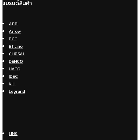
แบรนด์สินค้า
ABB
Arrow
BCC
Bticino
CLIPSAL
DENCO
HACO
IDEC
KJL
Legrand
LINK