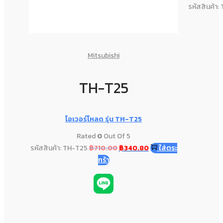
รหัสสินค้า
Mitsubishi
TH-T25
โอเวอร์โหลด รุ่น TH-T25
Rated
0
Out Of 5
รหัสสินค้า: TH-T25
฿
710.00
฿
340.80
ใส่ตระ
กร้า