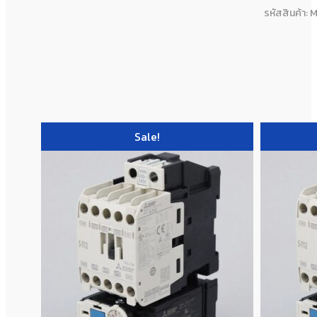
รหัสสินค้า:
Sale!