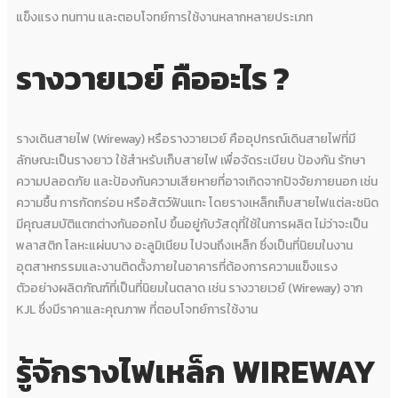
แข็งแรง ทนทาน และตอบโจทย์การใช้งานหลากหลายประเภท
รางวายเวย์ คืออะไร
?
รางเดินสายไฟ (Wireway) หรือรางวายเวย์ คืออุปกรณ์เดินสายไฟที่มี
ลักษณะเป็นรางยาว ใช้สำหรับเก็บสายไฟ เพื่อจัดระเบียบ ป้องกัน รักษา
ความปลอดภัย และป้องกันความเสียหายที่อาจเกิดจากปัจจัยภายนอก เช่น
ความชื้น การกัดกร่อน หรือสัตว์ฟันแทะ โดยรางเหล็กเก็บสายไฟแต่ละชนิด
มีคุณสมบัติแตกต่างกันออกไป ขึ้นอยู่กับวัสดุที่ใช้ในการผลิต ไม่ว่าจะเป็น
พลาสติก โลหะแผ่นบาง อะลูมิเนียม ไปจนถึงเหล็ก ซึ่งเป็นที่นิยมในงาน
อุตสาหกรรมและงานติดตั้งภายในอาคารที่ต้องการความแข็งแรง
ตัวอย่างผลิตภัณฑ์ที่เป็นที่นิยมในตลาด เช่น รางวายเวย์ (Wireway) จาก
KJL ซึ่งมีราคาและคุณภาพ ที่ตอบโจทย์การใช้งาน
รู้จักรางไฟเหล็ก WIREWAY