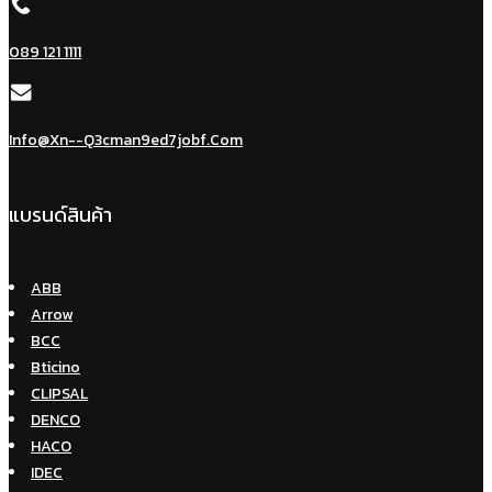
089 121 1111
Info@xn--q3cman9ed7jobf.com
แบรนด์สินค้า
ABB
Arrow
BCC
Bticino
CLIPSAL
DENCO
HACO
IDEC