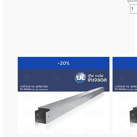
ชุบก
-20%