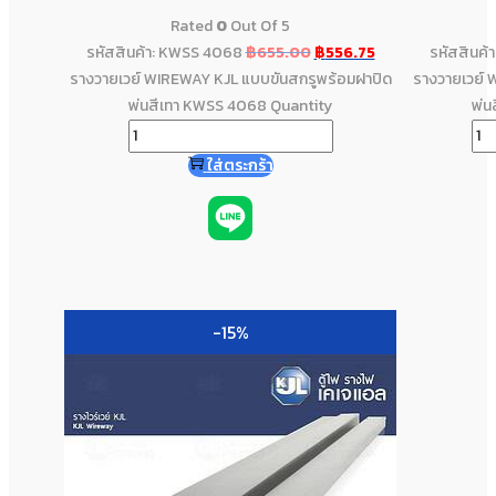
Rated
0
Out Of 5
รหัสสินค้า: KWSS 4068
฿
655.00
฿
556.75
รหัสสินค
รางวายเวย์ WIREWAY KJL แบบขันสกรูพร้อมฝาปิด
รางวายเวย์ 
พ่นสีเทา KWSS 4068 Quantity
พ่น
ใส่ตระกร้า
-15%