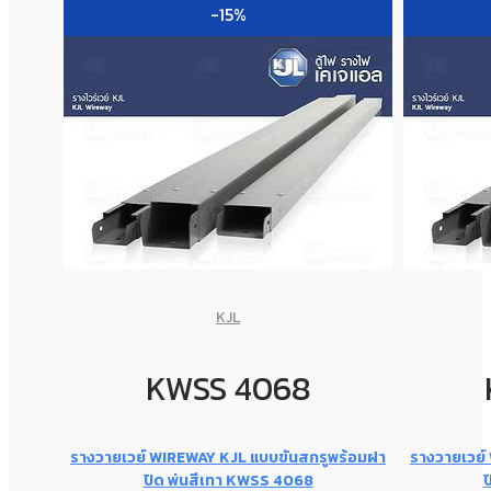
-15%
KJL
KWSS 4068
รางวายเวย์ WIREWAY KJL แบบขันสกรูพร้อมฝา
รางวายเวย์
ปิด พ่นสีเทา KWSS 4068
ป