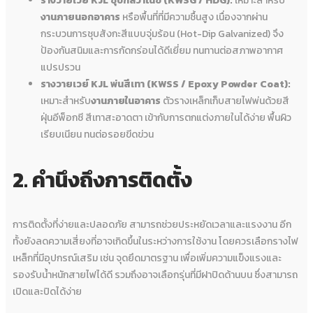
รางวายเวย์ KJL
ชุบกัลวาไนซ์ (KWSG / HDG):
เหมาะสำหรับ
งานภายนอกอาคาร
หรือพื้นที่ที่มีความชื้นสูง เนื่องจากผ่าน
กระบวนการชุบสังกะสีแบบจุ่มร้อน (Hot-Dip Galvanized) จึง
ป้องกันสนิมและการกัดกร่อนได้ดีเยี่ยม ทนทานต่อสภาพอากาศ
แปรปรวน
รางวายเวย์ KJL
พ่นสีเทา (KWSS / Epoxy Powder Coat):
เหมาะสำหรับ
งานภายในอาคาร
ตัวรางเหล็กเก็บสายไฟพ่นด้วยสี
ฝุ่นอีพ็อกซี สีเทาสะอาดตา เข้ากับการตกแต่งภายในได้ง่าย พื้นผิว
เรียบเนียน ทนต่อรอยขีดข่วน
2. คำนึงถึงการติดตั้ง
การติดตั้งที่ง่ายและปลอดภัย สามารถช่วยประหยัดเวลาและแรงงาน อีก
ทั้งยังลดความเสี่ยงที่อาจเกิดขึ้นในระหว่างการใช้งาน โดยควรเลือกรางไฟ
เหล็กที่มีอุปกรณ์เสริม เช่น จุดยึดมาตรฐาน เพื่อเพิ่มความแข็งแรงและ
รองรับน้ำหนักสายไฟได้ดี รวมถึงอาจเลือกรุ่นที่มีฝาปิดด้านบน ซึ่งสามารถ
เปิดและปิดได้ง่าย