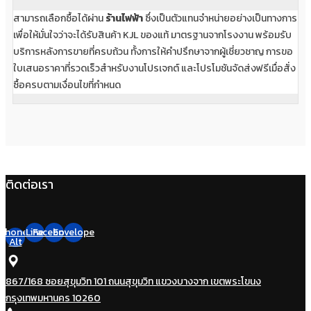
สามารถเลือกซื้อได้ผ่าน
ร้านไฟฟ้า
ซึ่งเป็นตัวแทนจำหน่ายอย่างเป็นทางการ
เพื่อให้มั่นใจว่าจะได้รับสินค้า KJL ของแท้ มาตรฐานจากโรงงาน พร้อมรับ
บริการหลังการขายที่ครบถ้วน ทั้งการให้คำปรึกษาจากผู้เชี่ยวชาญ การขอ
ใบเสนอราคาที่รวดเร็วสำหรับงานโปรเจกต์ และโปรโมชันจัดส่งฟรีเมื่อสั่ง
ซื้อครบตามเงื่อนไขที่กำหนด
ติดต่อเรา
Phone-
Line
Facebook
Envelope
Alt
867/168 ซอยสุขุมวิท 101 ถนนสุขุมวิท แขวงบางจาก เขตพระโขนง
กรุงเทพมหานคร 10260