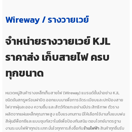
Wireway / รางวายเวย์
จำหน่ายรางวายเวย์ KJL
ราคาส่ง เก็บสายไฟ ครบ
ทุกขนาด
หมวดหมู่สินค้ารางเหล็กเก็บสายไฟ (Wireway) แบรนด์ชั้นนำอย่าง KJL
ชนิดขันสกรูพร้อมฝาปิด ออกแบบมาเพื่อการจัดระเบียบและปกป้องสาย
ไฟจากฝุ่นละออง ความชื้น และสัตว์กัดแทะอย่างมีประสิทธิภาพ ตัวราง
ผลิตจากแผ่นเหล็กคุณภาพสูง แข็งแรงทนทาน มีให้เลือกใช้งานทั้งแบบพ่น
สีฝุ่นอีพ็อกซีและแบบชุบกัลวาไนซ์เพื่อป้องกันสนิม ตอบโจทย์มาตรฐาน
งานระบบไฟฟ้าทุกประเภท มั่นใจทุกการสั่งซื้อกับ
ร้านไฟฟ้า
สินค้าทุกชิ้นรับ