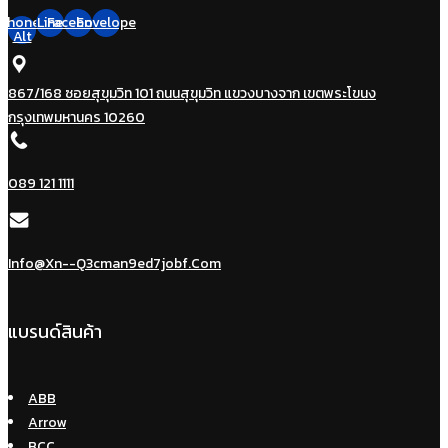
Phone-
Line
Facebook
Envelope
Alt
867/168 ซอยสุขุมวิท 101 ถนนสุขุมวิท แขวงบางจาก เขตพระโขนง
กรุงเทพมหานคร 10260
089 121 1111
Info@xn--q3cman9ed7jobf.com
แบรนด์สินค้า
ABB
Arrow
BCC