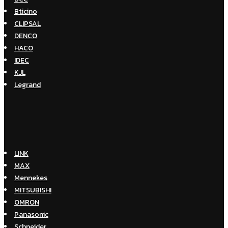
Bticino
CLIPSAL
DENCO
HACO
IDEC
KJL
Legrand
LINK
MAX
Mennekes
MITSUBISHI
OMRON
Panasonic
Schneider