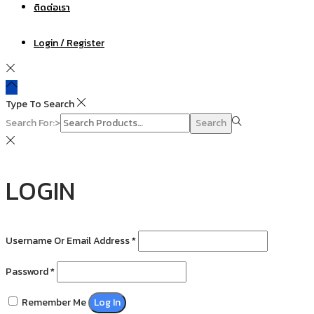
ติดต่อเรา
Login / Register
Type To Search
Search For:>
Search
LOGIN
Username Or Email Address
*
Password
*
Remember Me
Log In