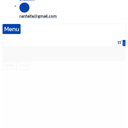
ranfaifa
gmail.com
@
Menu
0
Filter
Clear