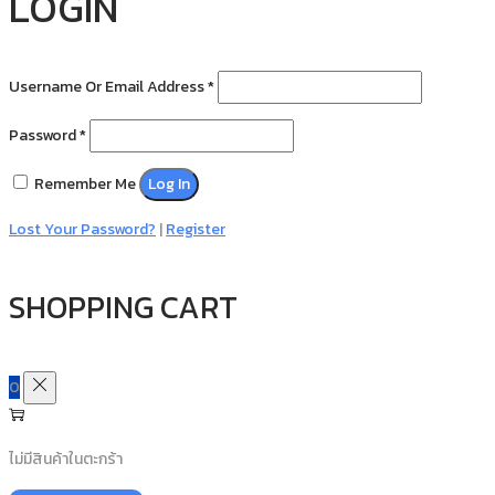
LOGIN
Username Or Email Address
*
Password
*
Remember Me
Log In
Lost Your Password?
|
Register
SHOPPING CART
0
ไม่มีสินค้าในตะกร้า