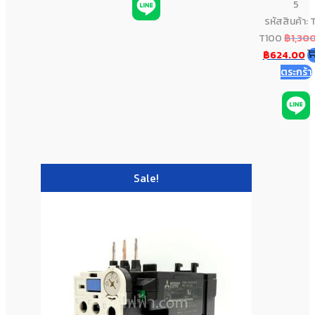
5
รหัสสินค้า: 
T100
฿
1,30
฿
624.00
ตระกร้า
Sale!