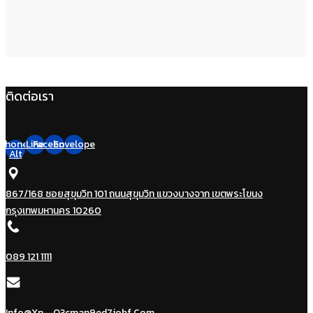
ติดต่อเรา
Phone-
Line
Facebook
Envelope
Alt
867/168 ซอยสุขุมวิท 101 ถนนสุขุมวิท แขวงบางจาก เขตพระโขนง
กรุงเทพมหานคร 10260
089 121 1111
Info@xn--q3cman9ed7jobf.com