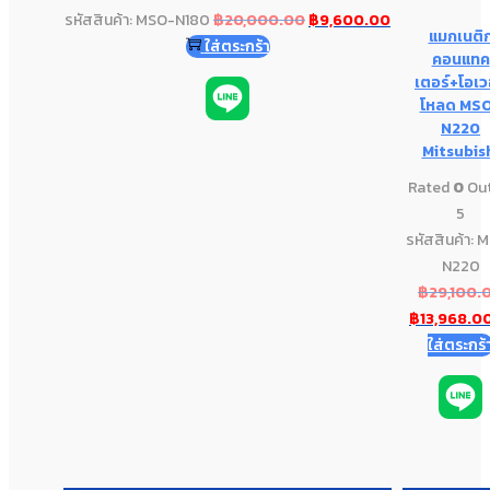
รหัสสินค้า: MSO-N180
฿
20,000.00
฿
9,600.00
แมกเนติ
ใส่ตระกร้า
คอนแทค
เตอร์+โอเว
โหลด MS
N220
Mitsubis
Rated
0
Out
5
รหัสสินค้า: 
N220
฿
29,100.
฿
13,968.0
ใส่ตระกร้