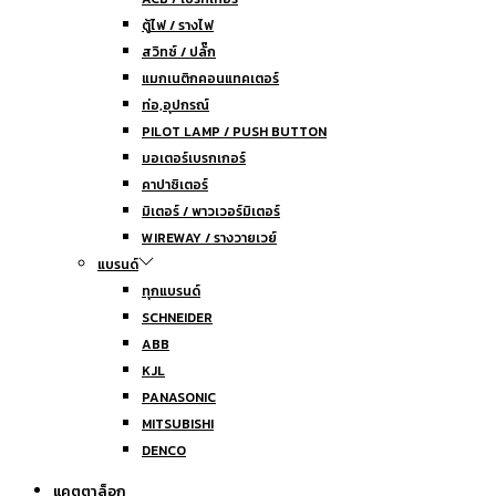
ตู้ไฟ / รางไฟ
สวิทซ์ / ปลั๊ก
แมกเนติกคอนแทคเตอร์
ท่อ,อุปกรณ์
PILOT LAMP / PUSH BUTTON
มอเตอร์เบรกเกอร์
คาปาซิเตอร์
มิเตอร์ / พาวเวอร์มิเตอร์
WIREWAY / รางวายเวย์
แบรนด์
ทุกแบรนด์
SCHNEIDER
ABB
KJL
PANASONIC
MITSUBISHI
DENCO
แคตตาล็อก