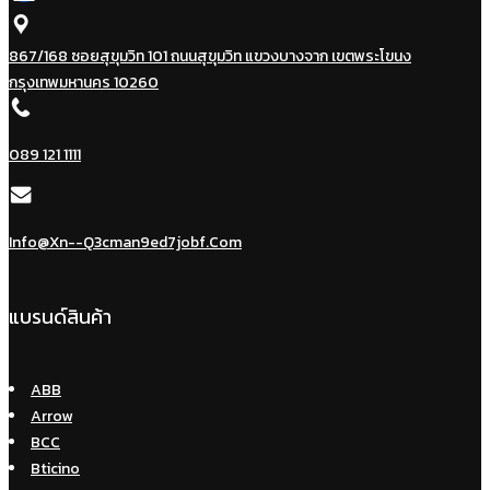
867/168 ซอยสุขุมวิท 101 ถนนสุขุมวิท แขวงบางจาก เขตพระโขนง
กรุงเทพมหานคร 10260
089 121 1111
Info@xn--q3cman9ed7jobf.com
แบรนด์สินค้า
ABB
Arrow
BCC
Bticino