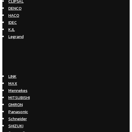
CLIPSAL
DENCO
HACO
IDEC
KJL
Legrand
LINK
MAX
Mennekes
MITSUBISHI
OMRON
Panasonic
Schneider
SHIZUKI