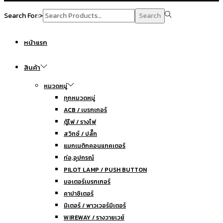
Search For:>
Search
หน้าแรก
สินค้า
หมวดหมู่
ทุกหมวดหมู่
ACB / เบรกเกอร์
ตู้ไฟ / รางไฟ
สวิทซ์ / ปลั๊ก
แมกเนติกคอนแทคเตอร์
ท่อ,อุปกรณ์
PILOT LAMP / PUSH BUTTON
มอเตอร์เบรกเกอร์
คาปาซิเตอร์
มิเตอร์ / พาวเวอร์มิเตอร์
WIREWAY / รางวายเวย์