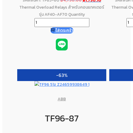
รหัสสินค้า: TF65-60
฿
4,730.00
฿
1,750.10
รหัสสินค้
Thermal Overload Relays สำหรับคอนแทคเตอร์
Thermal Ov
รุ่น AF40-AF70 Quantity
ใส่ตระกร้า
-63%
ABB
TF96-87