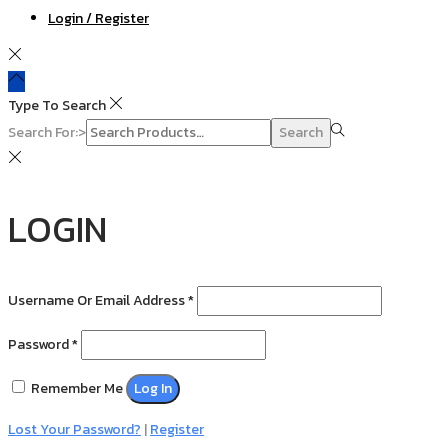
Login / Register
Type To Search
Search For:>
Search
LOGIN
Username Or Email Address
*
Password
*
Remember Me
Log In
Lost Your Password?
|
Register