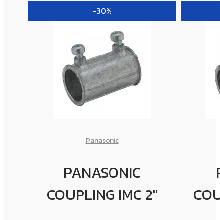
-30%
Panasonic
PANASONIC
COUPLING IMC 2"
COU