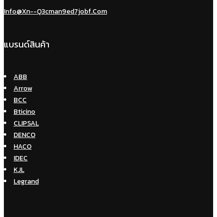
Info@xn--q3cman9ed7jobf.com
แบรนด์สินค้า
ABB
Arrow
BCC
Bticino
CLIPSAL
DENCO
HACO
IDEC
KJL
Legrand