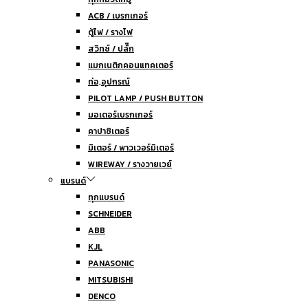
ACB / เบรกเกอร์
ตู้ไฟ / รางไฟ
สวิทซ์ / ปลั๊ก
แมกเนติกคอนแทคเตอร์
ท่อ,อุปกรณ์
PILOT LAMP / PUSH BUTTON
มอเตอร์เบรกเกอร์
คาปาซิเตอร์
มิเตอร์ / พาวเวอร์มิเตอร์
WIREWAY / รางวายเวย์
แบรนด์
ทุกแบรนด์
SCHNEIDER
ABB
KJL
PANASONIC
MITSUBISHI
DENCO