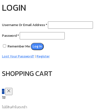
LOGIN
Username Or Email Address
*
Password
*
Remember Me
Log In
Lost Your Password?
|
Register
SHOPPING CART
0
ไม่มีสินค้าในตะกร้า