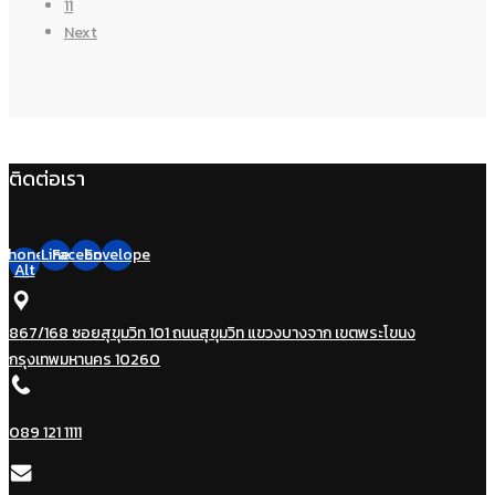
11
Next
ติดต่อเรา
Phone-
Line
Facebook
Envelope
Alt
867/168 ซอยสุขุมวิท 101 ถนนสุขุมวิท แขวงบางจาก เขตพระโขนง
กรุงเทพมหานคร 10260
089 121 1111