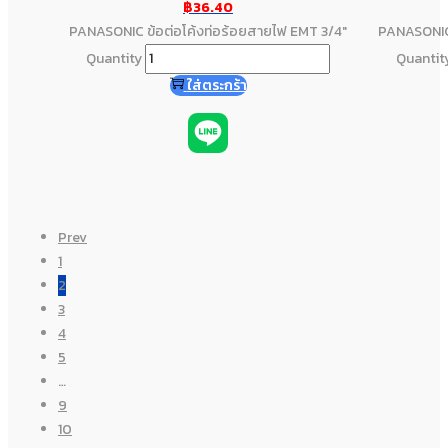
฿
36.40
PANASONIC ข้อต่อโค้งท่อร้อยสายไฟ EMT 3/4"
PANASONIC 
Quantity
Quantit
ใส่ตระกร้า
Prev
1
2
3
4
5
…
9
10