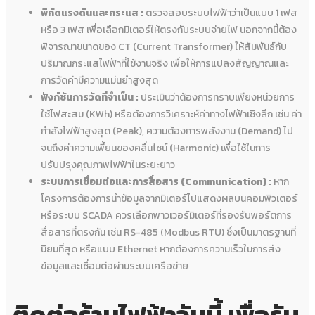
พิกัดแรงดันและกระแส :
ตรวจสอบระบบไฟฟ้าว่าเป็นแบบ 1 เฟส
หรือ 3 เฟส เพื่อเลือกมิเตอร์ให้ตรงกับระบบจ่ายไฟ นอกจากนี้ต้อง
พิจารณาขนาดของ CT (Current Transformer) ให้สัมพันธ์กับ
ปริมาณกระแสไฟฟ้าที่ใช้งานจริง เพื่อให้การแปลงสัญญาณและ
การวัดค่ามีความแม่นยำสูงสุด
ฟังก์ชันการวัดที่จำเป็น :
ประเมินว่าต้องการทราบเพียงหน่วยการ
ใช้ไฟสะสม (kWh) หรือต้องการวิเคราะห์ค่าทางไฟฟ้าเชิงลึก เช่น ค่า
กำลังไฟฟ้าสูงสุด (Peak), ความต้องการพลังงาน (Demand) ไป
จนถึงค่าความเพี้ยนของคลื่นไซน์ (Harmonic) เพื่อใช้ในการ
ปรับปรุงคุณภาพไฟฟ้าในระยะยาว
ระบบการเชื่อมต่อและการสื่อสาร (Communication) :
หาก
โครงการต้องการนำข้อมูลจากมิเตอร์ไปแสดงผลบนคอมพิวเตอร์
หรือระบบ SCADA ควรเลือกพาวเวอร์มิเตอร์ที่รองรับพอร์ตการ
สื่อสารที่ตรงกัน เช่น RS-485 (Modbus RTU) ซึ่งเป็นมาตรฐานที่
นิยมที่สุด หรือแบบ Ethernet หากต้องการความเร็วในการส่ง
ข้อมูลและเชื่อมต่อผ่านระบบเครือข่าย
ติดต่อร้านไฟฟ้าวันนี้ เพื่อรับ