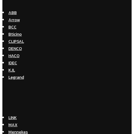
ABB
Arrow
BCC
Bticino
CLIPSAL
DENCO
HACO
IDEC
KJL
Legrand
LINK
MAX
Mennekes