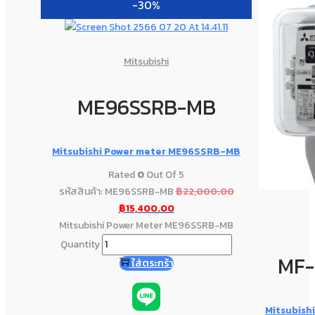
-30%
Mitsubishi
ME96SSRB-MB
Mitsubishi Power meter ME96SSRB-MB
Rated
0
Out Of 5
รหัสสินค้า: ME96SSRB-MB
฿
22,000.00
฿
15,400.00
Mitsubishi Power Meter ME96SSRB-MB
Quantity
MF-
ใส่ตระกร้า
Mitsubishi 