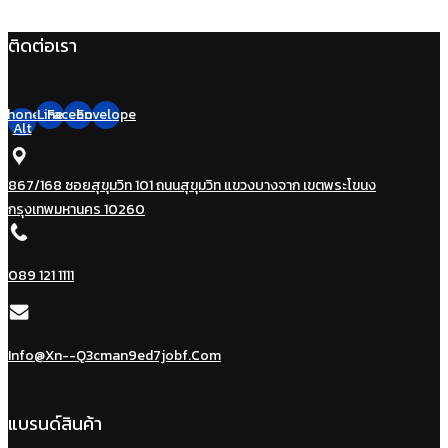
ติดต่อเรา
Phone-
Line
Facebook
Envelope
Alt
867/168 ซอยสุขุมวิท 101 ถนนสุขุมวิท แขวงบางจาก เขตพระโขนง
กรุงเทพมหานคร 10260
089 121 1111
Info@xn--q3cman9ed7jobf.com
แบรนด์สินค้า