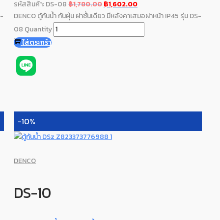
รหัสสินค้า: DS-08
฿
1,780.00
฿
1,602.00
S-
DENCO ตู้กันน้ำ กันฝุ่น ฝาชั้นเดียว มีหลังคาเสมอฝาหน้า IP45 รุ่น DS-
08 Quantity
ใส่ตระกร้า
-10%
DENCO
DS-10