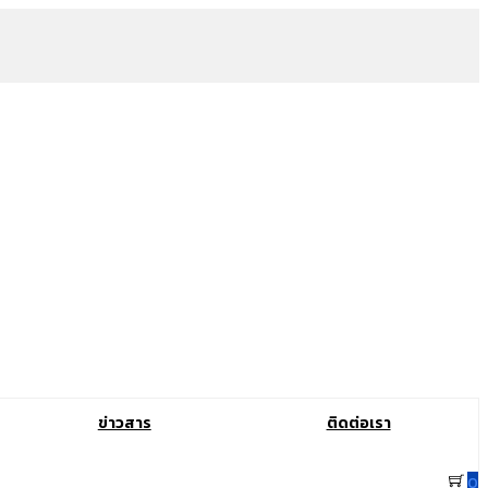
ข่าวสาร
ติดต่อเรา
0