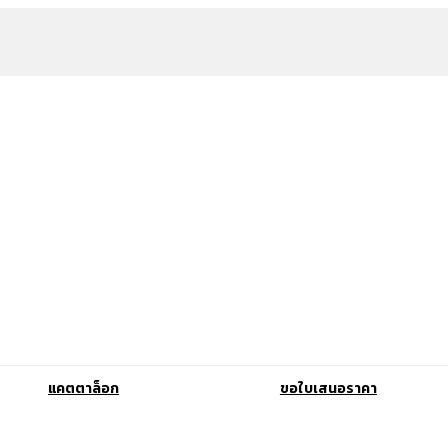
แคตตาล็อก
ขอใบเสนอราคา