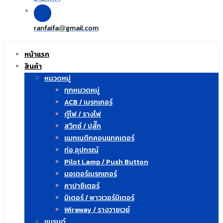
ranfaifa
gmail.com
@
หน้าแรก
สินค้า
หมวดหมู่
ทุกหมวดหมู่
ACB / เบรกเกอร์
ตู้ไฟ / รางไฟ
สวิทซ์ / ปลั๊ก
แมกเนติกคอนแทคเตอร์
ท่อ,อุปกรณ์
Pilot Lamp / Push Button
มอเตอร์เบรกเกอร์
คาปาซิเตอร์
มิเตอร์ / พาวเวอร์มิเตอร์
Wireway / รางวายเวย์
แบรนด์