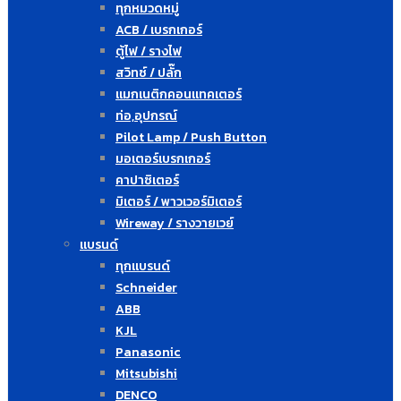
ทุกหมวดหมู่
ACB / เบรกเกอร์
ตู้ไฟ / รางไฟ
สวิทซ์ / ปลั๊ก
แมกเนติกคอนแทคเตอร์
ท่อ,อุปกรณ์
Pilot Lamp / Push Button
มอเตอร์เบรกเกอร์
คาปาซิเตอร์
มิเตอร์ / พาวเวอร์มิเตอร์
Wireway / รางวายเวย์
แบรนด์
ทุกแบรนด์
Schneider
ABB
KJL
Panasonic
Mitsubishi
DENCO