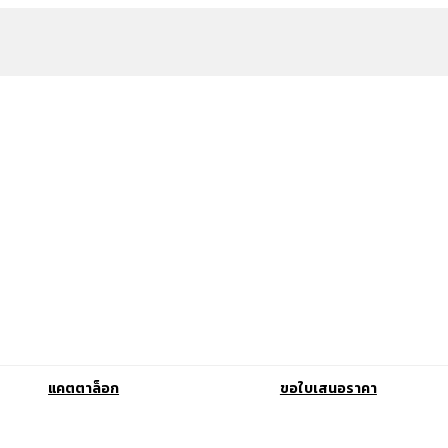
แคตตาล็อก
ขอใบเสนอราคา