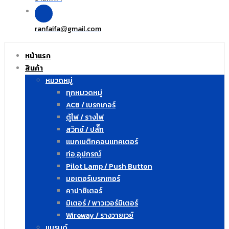
ranfaifa
gmail.com
@
หน้าแรก
สินค้า
หมวดหมู่
ทุกหมวดหมู่
ACB / เบรกเกอร์
ตู้ไฟ / รางไฟ
สวิทซ์ / ปลั๊ก
แมกเนติกคอนแทคเตอร์
ท่อ,อุปกรณ์
Pilot Lamp / Push Button
มอเตอร์เบรกเกอร์
คาปาซิเตอร์
มิเตอร์ / พาวเวอร์มิเตอร์
Wireway / รางวายเวย์
แบรนด์