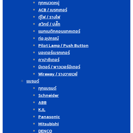
ทุกหมวดหมู่
ACB / เบรกเกอร์
ตู้ไฟ / รางไฟ
สวิทซ์ / ปลั๊ก
แมกเนติกคอนแทคเตอร์
ท่อ,อุปกรณ์
Pilot Lamp / Push Button
มอเตอร์เบรกเกอร์
คาปาซิเตอร์
มิเตอร์ / พาวเวอร์มิเตอร์
Wireway / รางวายเวย์
แบรนด์
ทุกแบรนด์
Schneider
ABB
KJL
Panasonic
Mitsubishi
DENCO