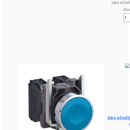
XB4 สวิตช์
เรีย
XB4 สวิตช์ป