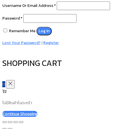
Username Or Email Address
*
Password
*
Remember Me
Log In
Lost Your Password?
|
Register
SHOPPING CART
0
ไม่มีสินค้าในตะกร้า
Continue Shopping