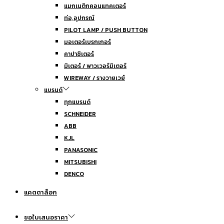
แมกเนติกคอนแทคเตอร์
ท่อ,อุปกรณ์
PILOT LAMP / PUSH BUTTON
มอเตอร์เบรกเกอร์
คาปาซิเตอร์
มิเตอร์ / พาวเวอร์มิเตอร์
WIREWAY / รางวายเวย์
แบรนด์
ทุกแบรนด์
SCHNEIDER
ABB
KJL
PANASONIC
MITSUBISHI
DENCO
แคตตาล็อก
ขอใบเสนอราคา