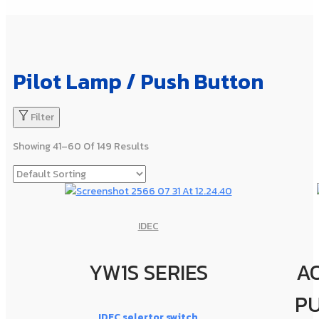
Pilot Lamp / Push Button
Filter
Showing 41–60 Of 149 Results
IDEC
YW1S SERIES
AO
P
IDEC selertor switch