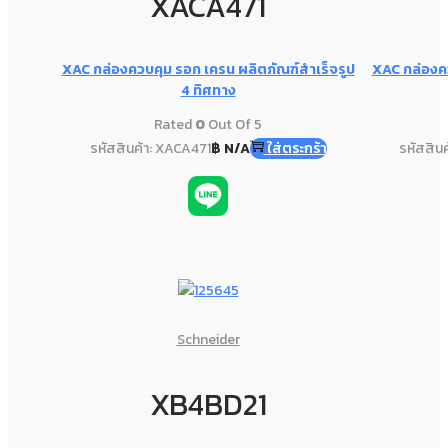
XACA471
XAC กล่องควบคุม รอก เครน ผลิตภัณฑ์สำเร็จรูป
XAC กล่องคว
4 ทิศทาง
Rated
0
Out Of 5
รหัสสินค้า: XACA471
฿
N/A
ใส่ตระกร้า
รหัสสิน
Schneider
XB4BD21