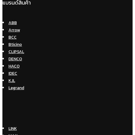
แบรนด์สินค้า
ABB
Arrow
BCC
Bticino
CLIPSAL
DENCO
HACO
IDEC
KJL
Legrand
LINK