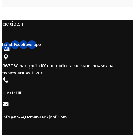
ติดต่อเรา
Phone-
Line
Facebook
Envelope
Alt
867/168 ซอยสุขุมวิท 101 ถนนสุขุมวิท แขวงบางจาก เขตพระโขนง
กรุงเทพมหานคร 10260
089 121 1111
Info@xn--q3cman9ed7jobf.com