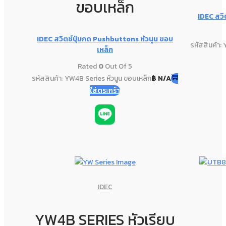
ขอบเหล็ก
IDEC สวิ
IDEC สวิตช์ปุ่มกด Pushbuttons หัวนูน ขอบ
รหัสสินค้า: 
เหล็ก
Rated
0
Out Of 5
รหัสสินค้า: YW4B Series หัวนูน ขอบเหล็ก
฿
N/A
ใส่ตระกร้า
IDEC
YW4B SERIES หัวเรียบ