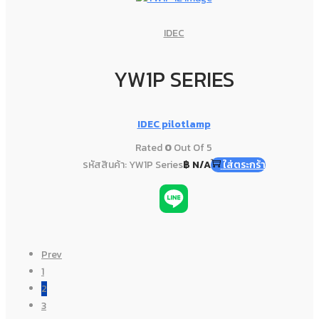
IDEC
YW1P SERIES
IDEC pilotlamp
Rated
0
Out Of 5
รหัสสินค้า: YW1P Series
฿
N/A
ใส่ตระกร้า
Prev
1
2
3