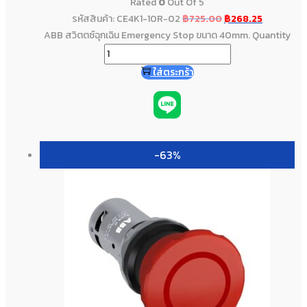
Rated
0
Out Of 5
รหัสสินค้า: CE4K1-10R-02
฿
725.00
฿
268.25
ABB สวิตตซ์ฉุกเฉิน Emergency Stop ขนาด 40mm. Quantity
ใส่ตระกร้า
-63%