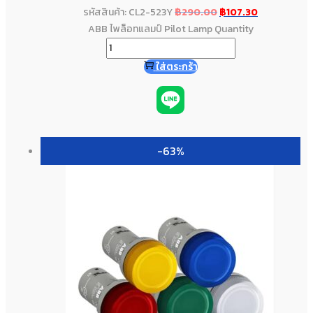
รหัสสินค้า: CL2-523Y
฿
290.00
฿
107.30
ABB ไพล็อทแลมป์ Pilot Lamp Quantity
ใส่ตระกร้า
-63%