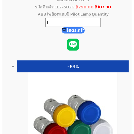
รหัสสินค้า: CL2-502G
฿
290.00
฿
107.30
ABB ไพล็อทแลมป์ Pilot Lamp Quantity
ใส่ตระกร้า
-63%