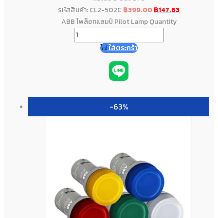
รหัสสินค้า: CL2-502C
฿
399.00
฿
147.63
ABB ไพล็อทแลมป์ Pilot Lamp Quantity
ใส่ตระกร้า
-63%