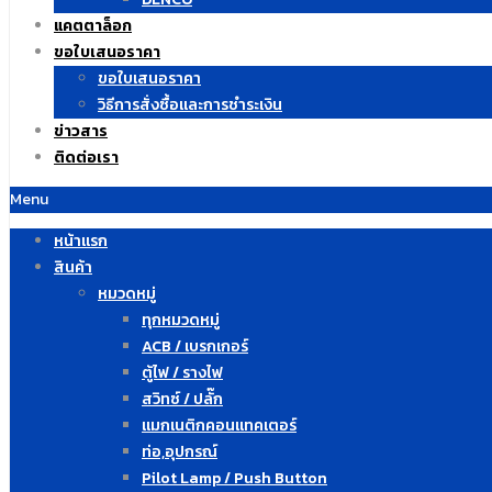
แคตตาล็อก
ขอใบเสนอราคา
ขอใบเสนอราคา
วิธีการสั่งซื้อและการชำระเงิน
ข่าวสาร
ติดต่อเรา
Menu
หน้าแรก
สินค้า
หมวดหมู่
ทุกหมวดหมู่
ACB / เบรกเกอร์
ตู้ไฟ / รางไฟ
สวิทซ์ / ปลั๊ก
แมกเนติกคอนแทคเตอร์
ท่อ,อุปกรณ์
Pilot Lamp / Push Button