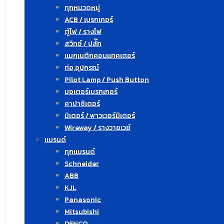
ทุกหมวดหมู่
ACB / เบรกเกอร์
ตู้ไฟ / รางไฟ
สวิทซ์ / ปลั๊ก
แมกเนติกคอนแทคเตอร์
ท่อ,อุปกรณ์
Pilot Lamp / Push Button
มอเตอร์เบรกเกอร์
คาปาซิเตอร์
มิเตอร์ / พาวเวอร์มิเตอร์
Wireway / รางวายเวย์
แบรนด์
ทุกแบรนด์
Schneider
ABB
KJL
Panasonic
Mitsubishi
DENCO