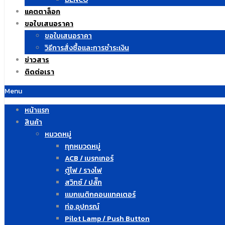
แคตตาล็อก
ขอใบเสนอราคา
ขอใบเสนอราคา
วิธีการสั่งซื้อและการชำระเงิน
ข่าวสาร
ติดต่อเรา
Menu
หน้าแรก
สินค้า
หมวดหมู่
ทุกหมวดหมู่
ACB / เบรกเกอร์
ตู้ไฟ / รางไฟ
สวิทซ์ / ปลั๊ก
แมกเนติกคอนแทคเตอร์
ท่อ,อุปกรณ์
Pilot Lamp / Push Button