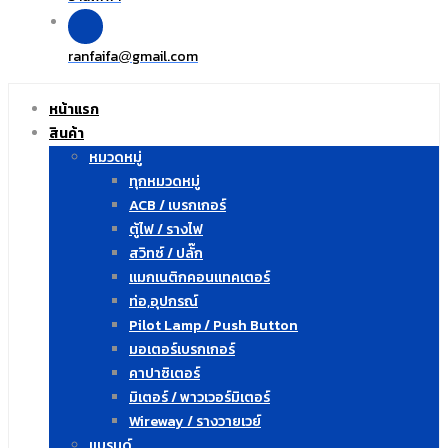
ranfaifa
gmail.com
@
หน้าแรก
สินค้า
หมวดหมู่
ทุกหมวดหมู่
ACB / เบรกเกอร์
ตู้ไฟ / รางไฟ
สวิทซ์ / ปลั๊ก
แมกเนติกคอนแทคเตอร์
ท่อ,อุปกรณ์
Pilot Lamp / Push Button
มอเตอร์เบรกเกอร์
คาปาซิเตอร์
มิเตอร์ / พาวเวอร์มิเตอร์
Wireway / รางวายเวย์
แบรนด์