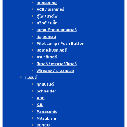
ทุกหมวดหมู่
ACB / เบรกเกอร์
ตู้ไฟ / รางไฟ
สวิทซ์ / ปลั๊ก
แมกเนติกคอนแทคเตอร์
ท่อ,อุปกรณ์
Pilot Lamp / Push Button
มอเตอร์เบรกเกอร์
คาปาซิเตอร์
มิเตอร์ / พาวเวอร์มิเตอร์
Wireway / รางวายเวย์
แบรนด์
ทุกแบรนด์
Schneider
ABB
KJL
Panasonic
Mitsubishi
DENCO