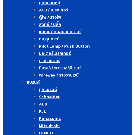
ทุกหมวดหมู่
ACB / เบรกเกอร์
ตู้ไฟ / รางไฟ
สวิทซ์ / ปลั๊ก
แมกเนติกคอนแทคเตอร์
ท่อ,อุปกรณ์
Pilot Lamp / Push Button
มอเตอร์เบรกเกอร์
คาปาซิเตอร์
มิเตอร์ / พาวเวอร์มิเตอร์
Wireway / รางวายเวย์
แบรนด์
ทุกแบรนด์
Schneider
ABB
KJL
Panasonic
Mitsubishi
DENCO