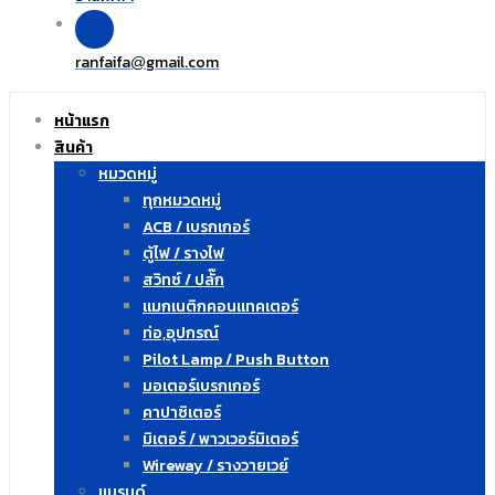
ranfaifa
gmail.com
@
หน้าแรก
สินค้า
หมวดหมู่
ทุกหมวดหมู่
ACB / เบรกเกอร์
ตู้ไฟ / รางไฟ
สวิทซ์ / ปลั๊ก
แมกเนติกคอนแทคเตอร์
ท่อ,อุปกรณ์
Pilot Lamp / Push Button
มอเตอร์เบรกเกอร์
คาปาซิเตอร์
มิเตอร์ / พาวเวอร์มิเตอร์
Wireway / รางวายเวย์
แบรนด์