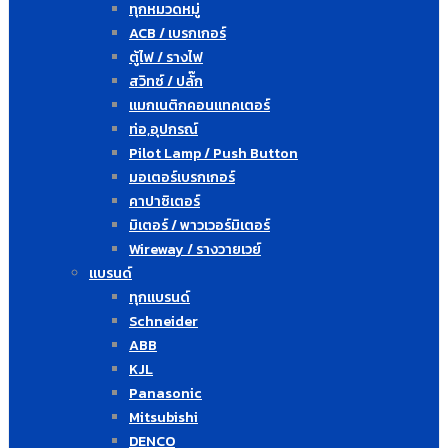
ทุกหมวดหมู่
ACB / เบรกเกอร์
ตู้ไฟ / รางไฟ
สวิทซ์ / ปลั๊ก
แมกเนติกคอนแทคเตอร์
ท่อ,อุปกรณ์
Pilot Lamp / Push Button
มอเตอร์เบรกเกอร์
คาปาซิเตอร์
มิเตอร์ / พาวเวอร์มิเตอร์
Wireway / รางวายเวย์
แบรนด์
ทุกแบรนด์
Schneider
ABB
KJL
Panasonic
Mitsubishi
DENCO