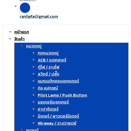
ranfaifa
gmail.com
@
หน้าแรก
สินค้า
หมวดหมู่
ทุกหมวดหมู่
ACB / เบรกเกอร์
ตู้ไฟ / รางไฟ
สวิทซ์ / ปลั๊ก
แมกเนติกคอนแทคเตอร์
ท่อ,อุปกรณ์
Pilot Lamp / Push Button
มอเตอร์เบรกเกอร์
คาปาซิเตอร์
มิเตอร์ / พาวเวอร์มิเตอร์
Wireway / รางวายเวย์
แบรนด์