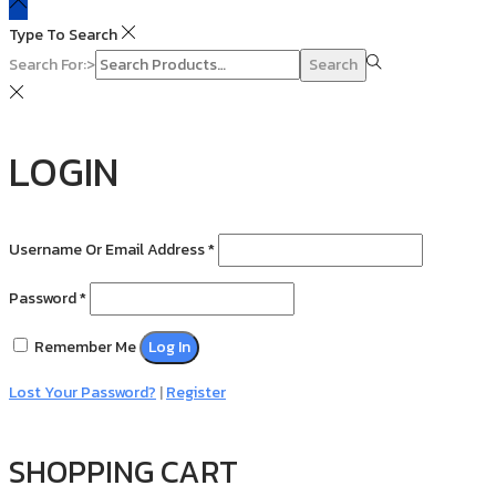
Type To Search
Search For:>
Search
LOGIN
Username Or Email Address
*
Password
*
Remember Me
Log In
Lost Your Password?
|
Register
SHOPPING CART