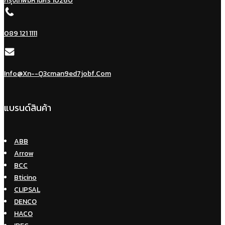
กรุงเทพมหานคร 10260
089 121 1111
Info@xn--q3cman9ed7jobf.com
แบรนด์สินค้า
ABB
Arrow
BCC
Bticino
CLIPSAL
DENCO
HACO