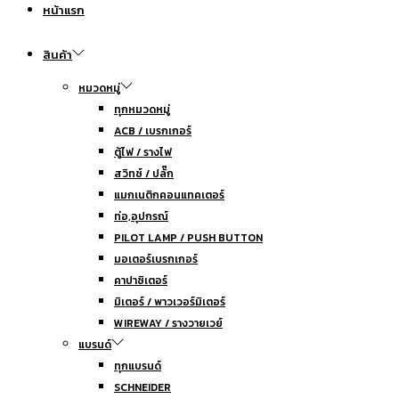
หน้าแรก
สินค้า
หมวดหมู่
ทุกหมวดหมู่
ACB / เบรกเกอร์
ตู้ไฟ / รางไฟ
สวิทซ์ / ปลั๊ก
แมกเนติกคอนแทคเตอร์
ท่อ,อุปกรณ์
PILOT LAMP / PUSH BUTTON
มอเตอร์เบรกเกอร์
คาปาซิเตอร์
มิเตอร์ / พาวเวอร์มิเตอร์
WIREWAY / รางวายเวย์
แบรนด์
ทุกแบรนด์
SCHNEIDER