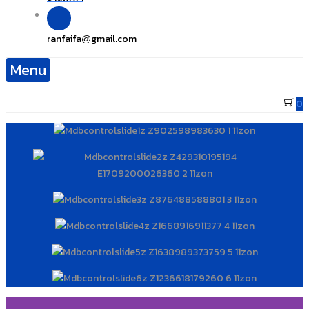
ranfaifa
gmail.com
@
Menu
0